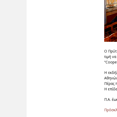
Ο Πρύτ
τιμή να
“Cooper
Η εκδή
Αθηνών 
Πέρας 
Η επίδε
Π.Α. έ
Πρόσκ